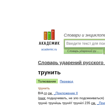
Словари и энциклоп
academic.ru
Словарь ударений русского языка
Словарь ударений русского
трунить
Толкование
Перевод
трунить
B
/
A
гл
см
.
_
Приложение
II
(
разг
.
подшучивать
,
не
зло
подсмеиваться
)
труню́
труни́шь
труня́т́
труни́л́
235
см
.
_
При