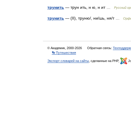
трунить
— трун ить, н ю, н ит …
Русский о
трунить
— (II), труню/, ни/шь, ня/т …
Орфо
© Академик, 2000-2026
Обратная связь:
Техподдерж
👣 Путешествия
Экспорт словарей на сайты
, сделанные на PHP,
Jo