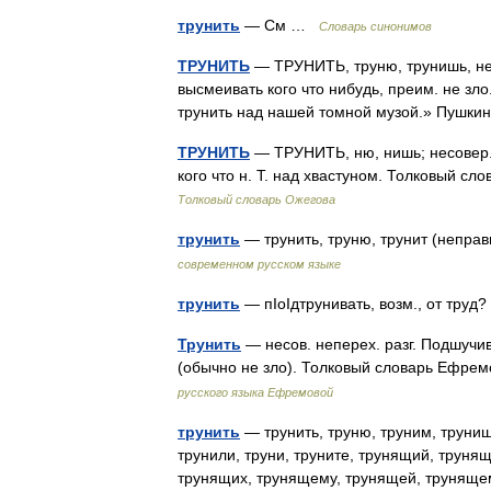
трунить
— См …
Словарь синонимов
ТРУНИТЬ
— ТРУНИТЬ, труню, трунишь, нес
высмеивать кого что нибудь, преим. не зл
трунить над нашей томной музой.» Пушк
ТРУНИТЬ
— ТРУНИТЬ, ню, нишь; несовер.,
кого что н. Т. над хвастуном. Толковый с
Толковый словарь Ожегова
трунить
— трунить, труню, трунит (непр
современном русском языке
трунить
— пIоIдтрунивать, возм., от тру
Трунить
— несов. неперех. разг. Подшучи
(обычно не зло). Толковый словарь Ефре
русского языка Ефремовой
трунить
— трунить, труню, труним, трунишь,
трунили, труни, труните, трунящий, труня
трунящих, трунящему, трунящей, труня