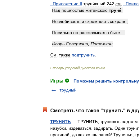
_
Приложение
II
труни́вший
242
см
.
_
Прило
Над
пошлостью
житейскою
трун
я́
,
Незлобивость
и
скромность
сохраня
,
Посильно
он
рассказывал
о
быте
…
Игорь
Северянин
,
Потемкин
См
.
также
подтрунить
.
Словарь
ударений
русского
языка
.
Игры ⚽
Поможем решить контрольну
трудный
Смотреть что такое "трунить" в др
ТРУНИТЬ
— ТРУНИТЬ, трунивать над кем (
назубки, издеваться, задирать. Один труни
протяпай, да как хо шь ляпай! Труненье, 