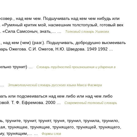
овер., над кем чем. Подшучивать над кем чем нибудь или
о. «Румяный критик мой, насмешник толстопузый, готовый век
ин. «Сила Самсоныч, знать,… …
Толковый словарь Ушакова
 над кем (чем) (разг.). Подшучивать, добродушно высмеивать
ловарь Ожегова. С.И. Ожегов, Н.Ю. Шведова. 1949 1992 …
авильно трунит) …
Словарь трудностей произношения и ударения в
д? …
Этимологический словарь русского языка Макса Фасмера
вать или подсмеиваться над кем либо или над чем либо
мовой. Т. Ф. Ефремова. 2000 …
Современный толковый словарь
 труните, трунит, трунят, труня, трунил, трунила, трунило,
щая, трунящее, трунящие, трунящего, трунящей, трунящего,
щему, трунящим,… …
Формы слов