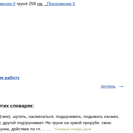
жение
II
труня́
258
см
.
_
Приложение
II
ю работу
трутень
угих словарях:
чем), шутить, насмехаться, подшучивать, подымать насмех,
т, другой подтрунивает. Не труни на чужой проруби: свою
трунка, действие по гл.… …
Толковый словарь Даля