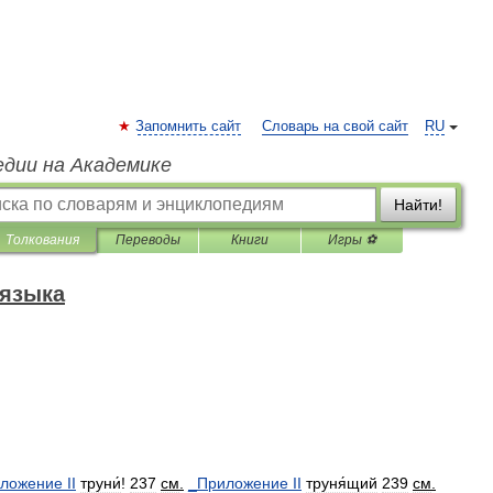
Запомнить сайт
Словарь на свой сайт
RU
едии на Академике
Найти!
Толкования
Переводы
Книги
Игры ⚽
 языка
ложение
II
труни́
!
237
см
.
_
Приложение
II
труня́щий
239
см
.