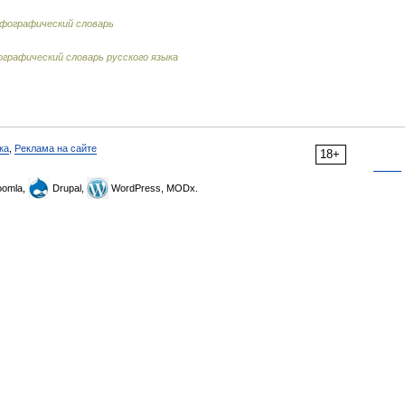
рфографический словарь
графический словарь русского языка
ка
,
Реклама на сайте
18+
omla,
Drupal,
WordPress, MODx.